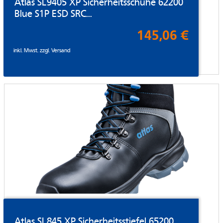
Atlas SL9405 XP Sicherheitsschuhe 62200
Blue S1P ESD SRC...
145,06 €
inkl. Mwst. zzgl.
Versand
Atlas SL845 XP Sicherheitsstiefel 65200