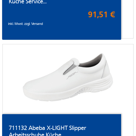
Küche Service...
91,51 €
inkl. Mwst. zzgl.
Versand
711132 Abeba X-LIGHT Slipper
Arbeitsschuhe Küche...