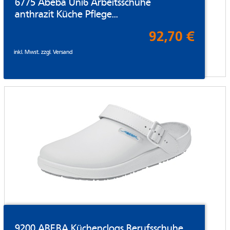
6775 Abeba Uni6 Arbeitsschuhe
anthrazit Küche Pflege...
92,70 €
inkl. Mwst. zzgl.
Versand
9200 ABEBA Küchenclogs Berufsschuhe