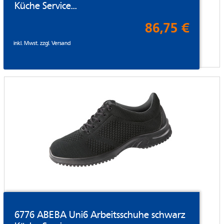
Küche Service...
86,75 €
inkl. Mwst. zzgl.
Versand
6776 ABEBA Uni6 Arbeitsschuhe schwarz