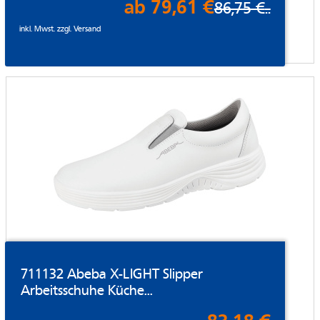
ab 79,61 €
86,75 €
..
inkl. Mwst. zzgl.
Versand
711132 Abeba X-LIGHT Slipper
Arbeitsschuhe Küche...