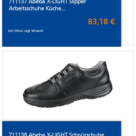
711137 Abeba X-LIGHT Slipper
Arbeitsschuhe Küche...
83,18 €
inkl. Mwst. zzgl.
Versand
711138 Abeba X-LIGHT Schnürschuhe