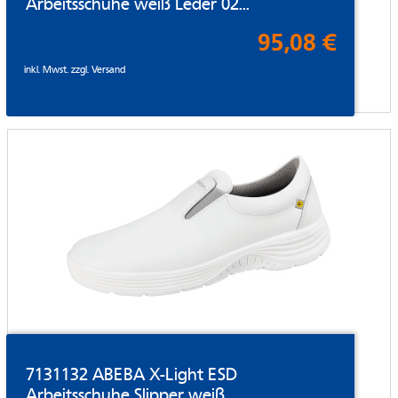
Arbeitsschuhe weiß Leder 02...
95,08 €
inkl. Mwst. zzgl.
Versand
7131132 ABEBA X-Light ESD
Arbeitsschuhe Slipper weiß...